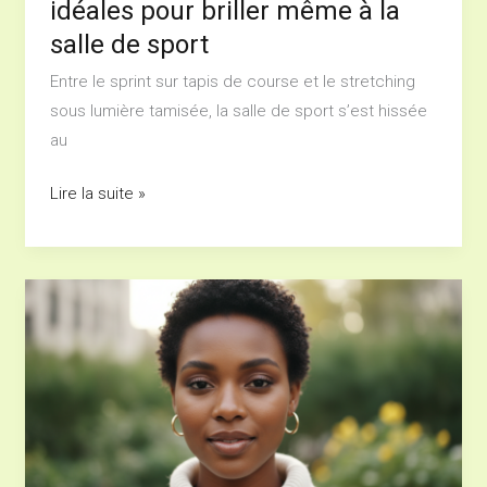
idéales pour briller même à la
la
salle de sport
salle
Entre le sprint sur tapis de course et le stretching
de
sous lumière tamisée, la salle de sport s’est hissée
sport
au
Lire la suite »
Boucles
Authentiques
:
35
Coupes
Stylées
pour