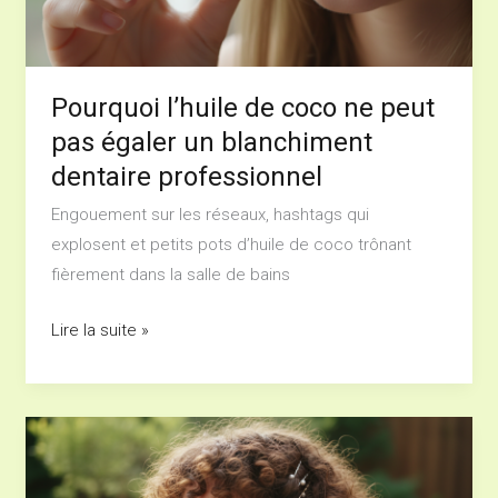
pas
égaler
un
blanchiment
Pourquoi l’huile de coco ne peut
dentaire
pas égaler un blanchiment
professionnel
dentaire professionnel
Engouement sur les réseaux, hashtags qui
explosent et petits pots d’huile de coco trônant
fièrement dans la salle de bains
Lire la suite »
Cheveux
Courts
et