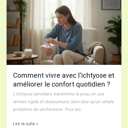
Comment
vivre
avec
l’ichtyose
et
améliorer
le
confort
quotidien
?
Comment vivre avec l’ichtyose et
améliorer le confort quotidien ?
L’ichtyose lamellaire transforme la peau en une
armure rigide et douloureuse, bien plus qu’un simple
problème de sécheresse. Pour les
Lire la suite »