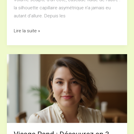
la silhouette capillaire asymétrique n’a jamais eu
autant d’allure. Depuis les
Lire la suite »
Visage
Rond
:
Découvrez
en
3
Minutes
la
Coupe
Parfaite