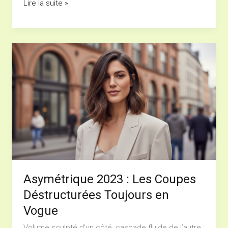
Lire la suite »
efficaces
Asymétrique
2023
:
Les
Coupes
Déstructurées
Toujours
en
Vogue
Asymétrique 2023 : Les Coupes
Déstructurées Toujours en
Vogue
Volume sculpté d’un côté, cascade fluide de l’autre :