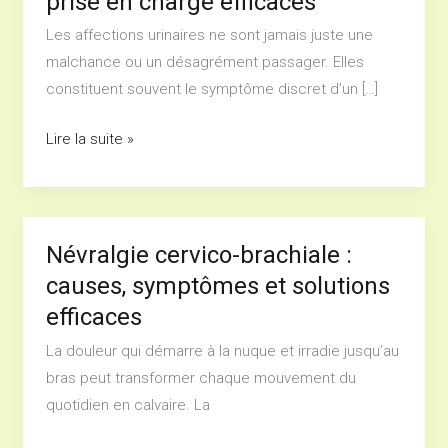
prise en charge efficaces
maladies
Les affections urinaires ne sont jamais juste une
métaboliques
malchance ou un désagrément passager. Elles
:
constituent souvent le symptôme discret d’un […]
prévention
et
Lire la suite »
prise
en
charge
efficaces
Névralgie cervico-brachiale :
Névralgie
cervico-
causes, symptômes et solutions
brachiale
efficaces
:
La douleur qui démarre à la nuque et irradie jusqu’au
causes,
bras peut transformer chaque mouvement du
symptômes
quotidien en calvaire. La
et
solutions