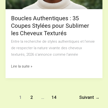
Sublimer
les
Cheveux
Boucles Authentiques : 35
Texturés
Coupes Stylées pour Sublimer
les Cheveux Texturés
Entre la recherche de styles authentiques et l’envie
de respecter la nature vivante des cheveux
texturés, 2026 s’annonce comme l’année
Lire la suite »
1
2
…
14
Suivant
→