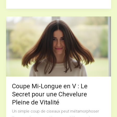
Coupe
Mi-
Longue
en
V
:
Le
Secret
pour
une
Coupe Mi-Longue en V : Le
Chevelure
Secret pour une Chevelure
Pleine
Pleine de Vitalité
de
Un simple coup de ciseaux peut métamorphoser
Vitalité