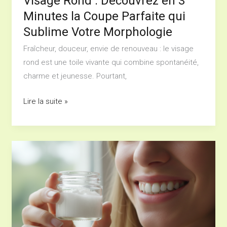
Visage Rond : Découvrez en 3
qui
Minutes la Coupe Parfaite qui
Sublime
Sublime Votre Morphologie
Votre
Fraîcheur, douceur, envie de renouveau : le visage
Morphologie
rond est une toile vivante qui combine spontanéité,
charme et jeunesse. Pourtant,
Lire la suite »
Pourquoi
l’huile
de
coco
ne
peut