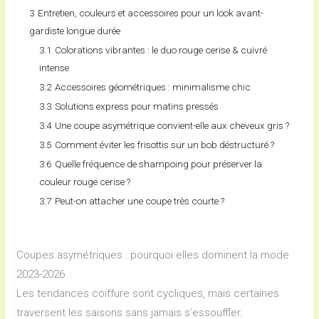
3
Entretien, couleurs et accessoires pour un look avant-
gardiste longue durée
3.1
Colorations vibrantes : le duo rouge cerise & cuivré
intense
3.2
Accessoires géométriques : minimalisme chic
3.3
Solutions express pour matins pressés
3.4
Une coupe asymétrique convient-elle aux cheveux gris ?
3.5
Comment éviter les frisottis sur un bob déstructuré ?
3.6
Quelle fréquence de shampoing pour préserver la
couleur rouge cerise ?
3.7
Peut-on attacher une coupe très courte ?
Coupes asymétriques : pourquoi elles dominent la mode
2023-2026
Les tendances coiffure sont cycliques, mais certaines
traversent les saisons sans jamais s’essouffler.