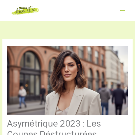
Aller
au
contenu
Asymétrique 2023 : Les
Coupes Déstructurées