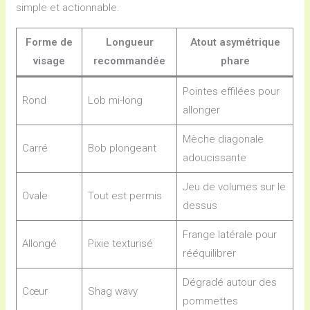
simple et actionnable.
Forme de
Longueur
Atout asymétrique
visage
recommandée
phare
Pointes effilées pour
Rond
Lob mi-long
allonger
Mèche diagonale
Carré
Bob plongeant
adoucissante
Jeu de volumes sur le
Ovale
Tout est permis
dessus
Frange latérale pour
Allongé
Pixie texturisé
rééquilibrer
Dégradé autour des
Cœur
Shag wavy
pommettes