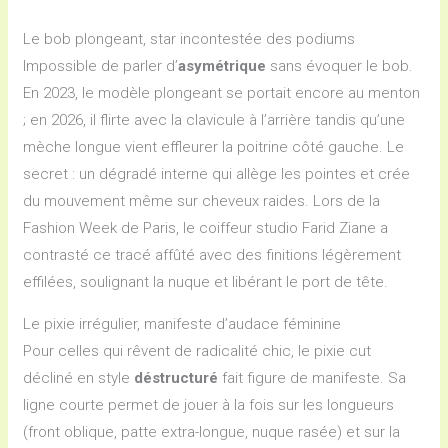
Le bob plongeant, star incontestée des podiums
Impossible de parler d’
asymétrique
sans évoquer le bob.
En 2023, le modèle plongeant se portait encore au menton
; en 2026, il flirte avec la clavicule à l’arrière tandis qu’une
mèche longue vient effleurer la poitrine côté gauche. Le
secret : un dégradé interne qui allège les pointes et crée
du mouvement même sur cheveux raides. Lors de la
Fashion Week de Paris, le coiffeur studio Farid Ziane a
contrasté ce tracé affûté avec des finitions légèrement
effilées, soulignant la nuque et libérant le port de tête.
Le pixie irrégulier, manifeste d’audace féminine
Pour celles qui rêvent de radicalité chic, le pixie cut
décliné en style
déstructuré
fait figure de manifeste. Sa
ligne courte permet de jouer à la fois sur les longueurs
(front oblique, patte extra-longue, nuque rasée) et sur la