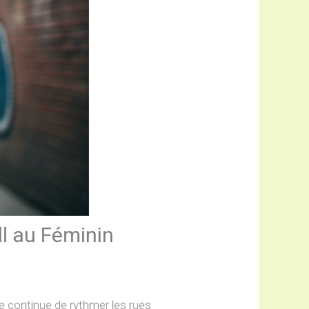
ll au Féminin
age continue de rythmer les rues