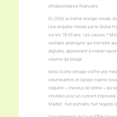
d’indépendance financière.
En 2026, la même énergie circule, d
Une enquête menée par le Global H
sur les 18-35 ans. Les causes ? Moin
vestiaire androgyne qui triomphe a
digitales, apprennent à manier raso
volume qui bouge.
Ainsi, l’icône vintage s’offre une m
volumisantes et sprays marins nouvel
naguère « cheveux de sirène » qui 
cloutées pour un concert improvisé.
Madrid : huit portraits, huit regards
Concrètement, le Court Effilé Sauva