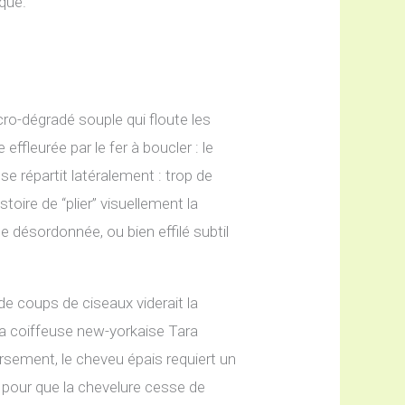
que.
cro-dégradé souple qui floute les
ffleurée par le fer à boucler : le
se répartit latéralement : trop de
oire de “plier” visuellement la
nge désordonnée, ou bien effilé subtil
de coups de ciseaux viderait la
 La coiffeuse new-yorkaise Tara
rsement, le cheveu épais requiert un
r pour que la chevelure cesse de