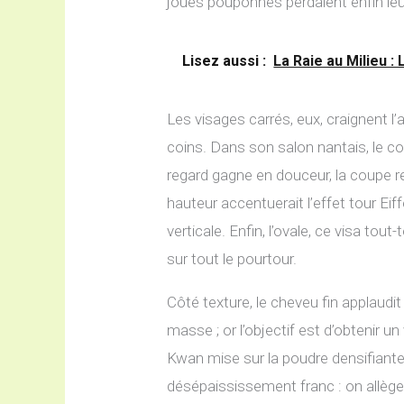
joues pouponnes perdaient enfin le
Lisez aussi :
La Raie au Milieu 
Les visages carrés, eux, craignent l
coins. Dans son salon nantais, le col
regard gagne en douceur, la coupe
hauteur accentuerait l’effet tour Ei
verticale. Enfin, l’ovale, ce visa tou
sur tout le pourtour.
Côté texture, le cheveu fin applaudi
masse ; or l’objectif est d’obtenir 
Kwan mise sur la poudre densifiante
désépaississement franc : on allège 