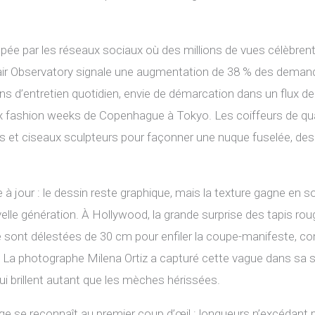
opée par les réseaux sociaux où des millions de vues célèbre
air Observatory signale une augmentation de 38 % des deman
s d’entretien quotidien, envie de démarcation dans un flux de 
ux fashion weeks de Copenhague à Tokyo. Les coiffeurs de qu
irs et ciseaux sculpteurs pour façonner une nuque fuselée, de
ise à jour : le dessin reste graphique, mais la texture gagne e
le génération. À Hollywood, la grande surprise des tapis rouge
se sont délestées de 30 cm pour enfiler la coupe-manifeste, 
 La photographe Milena Ortiz a capturé cette vague dans sa s
 qui brillent autant que les mèches hérissées.
ge se reconnaît au premier coup d’œil : longueurs n’excédant p