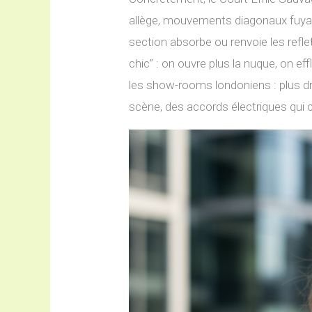
allège, mouvements diagonaux fuyan
section absorbe ou renvoie les refl
chic” : on ouvre plus la nuque, on ef
les show-rooms londoniens : plus dr
scène, des accords électriques qui