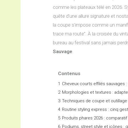
comme les plateaux télé en 2026. S
quête d’une allure signature et nosta
la coupe s’impose comme un manifest
trace ma route”. À la croisée du vin
bureau au festival sans jamais perdr
Sauvage
.
Contenus
1
Cheveux courts effilés sauvages :
2
Morphologies et textures : adapte
3
Techniques de coupe et outillage :
4
Routine styling express : cinq ges
5
Produits phares 2026 : comparatif
6
Podiums, street style et icônes 