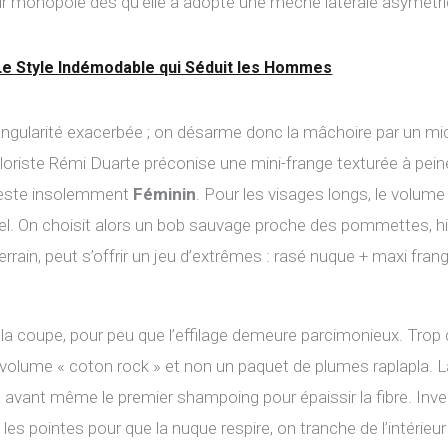
ur monopole dès qu’elle a adopté une mèche latérale asymétri
: Le Style Indémodable qui Séduit les Hommes
’angularité exacerbée ; on désarme donc la mâchoire par un mi
oriste Rémi Duarte préconise une mini-frange texturée à peine e
 reste insolemment
Féminin
. Pour les visages longs, le volume 
ffel. On choisit alors un bob sauvage proche des pommettes, hist
t-terrain, peut s’offrir un jeu d’extrêmes : rasé nuque + maxi fra
t la coupe, pour peu que l’effilage demeure parcimonieux. Trop 
un volume « coton rock » et non un paquet de plumes raplapla.
 avant même le premier shampoing pour épaissir la fibre. Inve
les pointes pour que la nuque respire, on tranche de l’intérieu