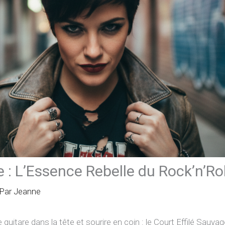
e : L’Essence Rebelle du Rock’n’Ro
 Par
Jeanne
e guitare dans la tête et sourire en coin : le Court Effilé Sauv