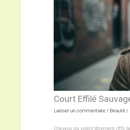
Court Effilé Sauvag
Laisser un commentaire
/
Beauté
/
Cheveux qui volent librement, riffs d