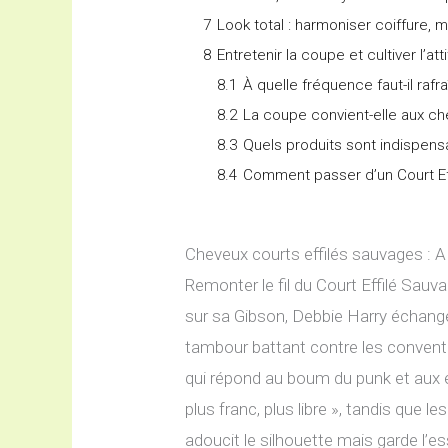
7
Look total : harmoniser coiffure, m
8
Entretenir la coupe et cultiver l’at
8.1
À quelle fréquence faut-il rafr
8.2
La coupe convient-elle aux ch
8.3
Quels produits sont indispens
8.4
Comment passer d’un Court Eff
Cheveux courts effilés sauvages : A
Remonter le fil du Court Effilé Sau
sur sa Gibson, Debbie Harry échang
tambour battant contre les conventi
qui répond au boum du punk et aux 
plus franc, plus libre », tandis que 
adoucit le silhouette mais garde l’es