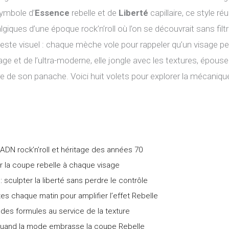
ymbole d’
Essence
rebelle et de
Liberté
capillaire, ce style 
lgiques d’une époque rock’n’roll où l’on se découvrait sans filt
e visuel : chaque mèche vole pour rappeler qu’un visage peut
tage et de l’ultra-moderne, elle jongle avec les textures, épou
e de son panache. Voici huit volets pour explorer la mécaniqu
 ADN rock’n’roll et héritage des années 70
r la coupe rebelle à chaque visage
 sculpter la liberté sans perdre le contrôle
tes chaque matin pour amplifier l’effet Rebelle
 des formules au service de la texture
: quand la mode embrasse la coupe Rebelle