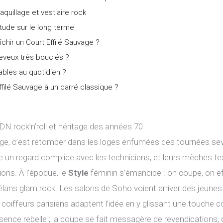
aquillage et vestiaire rock
titude sur le long terme
aîchir un Court Effilé Sauvage ?
eveux très bouclés ?
ables au quotidien ?
ilé Sauvage à un carré classique ?
DN rock’n’roll et héritage des années 70
vage, c’est retomber dans les loges enfumées des tournées se
e un regard complice avec les techniciens, et leurs mèches t
ons. À l’époque, le
Style
féminin s’émancipe : on coupe, on ef
élans glam rock. Les salons de Soho voient arriver des jeune
les coiffeurs parisiens adaptent l’idée en y glissant une touche
sence rebelle ; la coupe se fait messagère de revendications, q