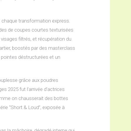
nt chaque transformation express.
des de coupes courtes texturisées
visages filtrés, et récupération du
artier, boostés par des masterclass
s pointes déstructurées et un
n souplesse grâce aux poudres
s 2025 fut l’arrivée d’actrices
comme on chausserait des bottes
érie “Short & Loud”, exposée à
as la mâchoire, dégradé interne qui