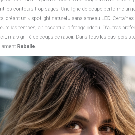
t les contours trop sages. Une ligne de coupe performe un je
ets, créant un « spotlight naturel » sans anneau LED. Certaine
fleure les tempes, on accentue la frange rideau. D’autres préfè
oit, mais griffé de coups de rasoir. Dans tous les cas, persis
 clament
Rebelle
.