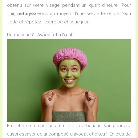
obtenu sur votre visage pendant un quart d’heure. Pour
finir,
nettoyez
-vous au moyen d’une serviette et de l’eau
tiède et répétez l’exercice chaque jour.
Un masque à l’Avocat et à l’œuf
En dehors du masque au miel et à la banane, vous pouvez
aussi essayer celui composé d’avocat et d’œuf. En plus de