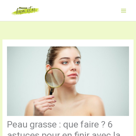
Aller
au
contenu
Peau grasse : que faire ? 6
astuces pour en finir avec la