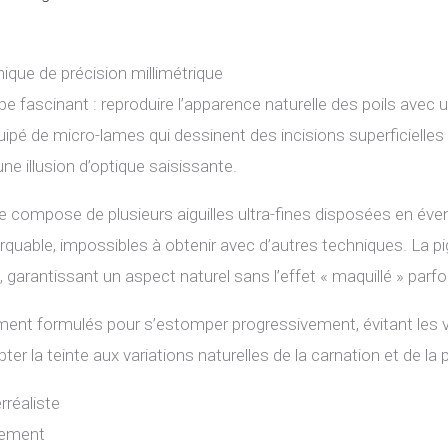
ique de précision millimétrique
e fascinant : reproduire l’apparence naturelle des poils avec u
uipé de micro-lames qui dessinent des incisions superficielles 
une illusion d’optique saisissante.
, se compose de plusieurs aiguilles ultra-fines disposées en év
arquable, impossibles à obtenir avec d’autres techniques. La p
, garantissant un aspect naturel sans l’effet « maquillé » parfo
ment formulés pour s’estomper progressivement, évitant les v
er la teinte aux variations naturelles de la carnation et de la p
rréaliste
uement