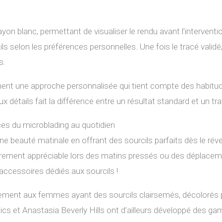
yon blanc, permettant de visualiser le rendu avant l’interventi
tails selon les préférences personnelles. Une fois le tracé validé
s.
ent une approche personnalisée qui tient compte des habitude
 détails fait la différence entre un résultat standard et un trav
ces du microblading au quotidien
ne beauté matinale en offrant des sourcils parfaits dès le réve
ièrement appréciable lors des matins pressés ou des déplacem
accessoires dédiés aux sourcils !
rement aux femmes ayant des sourcils clairsemés, décolorés 
ics et Anastasia Beverly Hills ont d’ailleurs développé des g