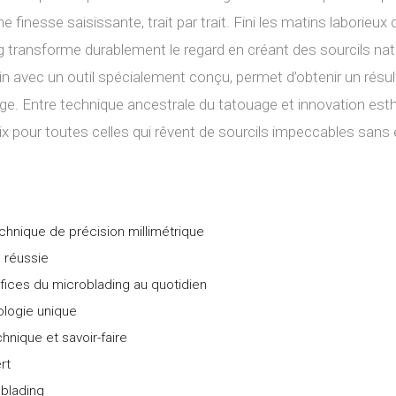
 finesse saisissante, trait par trait. Fini les matins laborieux 
ng transforme durablement le regard en créant des sourcils na
ain avec un outil spécialement conçu, permet d’obtenir un résu
ge. Entre technique ancestrale du tatouage et innovation est
 pour toutes celles qui rêvent de sourcils impeccables sans e
chnique de précision millimétrique
 réussie
fices du microblading au quotidien
ologie unique
chnique et savoir-faire
rt
oblading