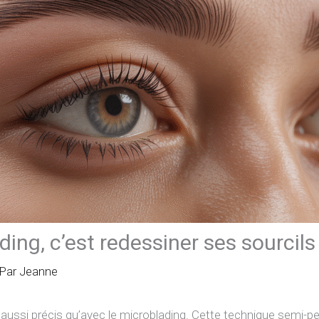
ing, c’est redessiner ses sourcils
 Par
Jeanne
é aussi précis qu’avec le microblading. Cette technique semi-p